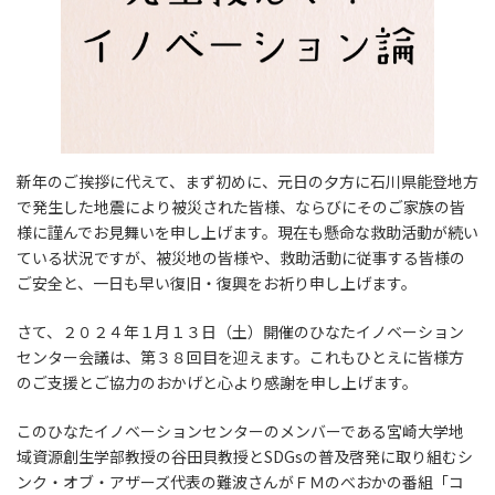
新年のご挨拶に代えて、まず初めに、元日の夕方に石川県能登地方
で発生した地震により被災された皆様、ならびにそのご家族の皆
様に謹んでお見舞いを申し上げます。現在も懸命な救助活動が続い
ている状況ですが、被災地の皆様や、救助活動に従事する皆様の
ご安全と、一日も早い復旧・復興をお祈り申し上げます。
さて、２０２４年１月１３日（土）開催のひなたイノベーション
センター会議は、第３８回目を迎えます。これもひとえに皆様方
のご支援とご協力のおかげと心より感謝を申し上げます。
このひなたイノベーションセンターのメンバーである宮崎大学地
域資源創生学部教授の谷田貝教授とSDGsの普及啓発に取り組むシ
ンク・オブ・アザーズ代表の難波さんがＦＭのべおかの番組「コ