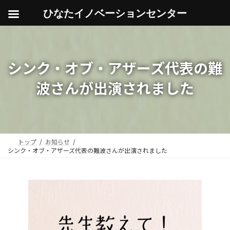
ひなたイノベーションセンター
コ
ナ
ン
ビ
テ
ゲ
ン
ー
シンク・オブ・アザーズ代表の難
ツ
シ
へ
ョ
波さんが出演されました
ス
ン
キ
に
ッ
移
プ
動
トップ
お知らせ
シンク・オブ・アザーズ代表の難波さんが出演されました