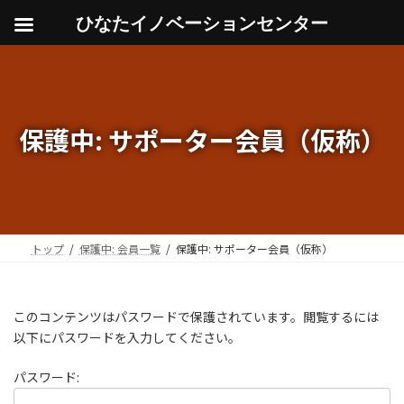
ひなたイノベーションセンター
コ
ナ
ン
ビ
テ
ゲ
ン
ー
ツ
シ
保護中: サポーター会員（仮称）
へ
ョ
ス
ン
キ
に
ッ
移
プ
動
トップ
保護中: 会員一覧
保護中: サポーター会員（仮称）
このコンテンツはパスワードで保護されています。閲覧するには
以下にパスワードを入力してください。
パスワード: